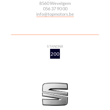
8560 Wevelgem
056 37 90 00
info@topmotors.be
www.topmotors.be
STANDNR
200